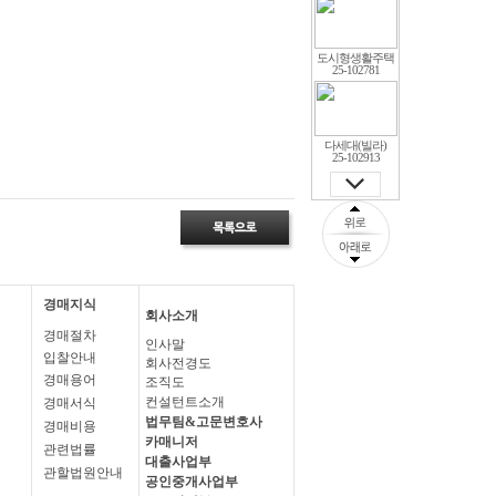
도시형생활주택
25-102781
다세대(빌라)
25-102913
오피스텔
25-102929
경매지식
회사소개
다세대(빌라)
25-103036
경매절차
인사말
입찰안내
회사전경도
경매용어
조직도
컨설턴트소개
경매서식
전
25-103077
법무팀&고문변호사
경매비용
카매니저
관련법률
대출사업부
관할법원안내
공인중개사업부
다세대(빌라)