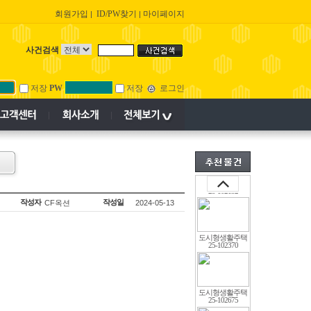
회원가입
ID/PW찾기
마이페이지
|
|
오피스텔
-122368
사건검색
다세대(빌라)
24-124999
저장
PW
저장
로그인
오피스텔
24-101085
오피스텔
25-102132
작성자
작성일
CF옥션
2024-05-13
도시형생활주택
25-102370
도시형생활주택
25-102675