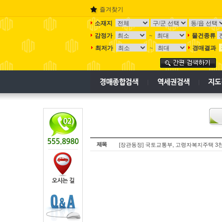
즐겨찾기
소재지
감정가
물건종류
~
최저가
경매결과
~
제목
[장관동정] 국토교통부, 고령자복지주택 3