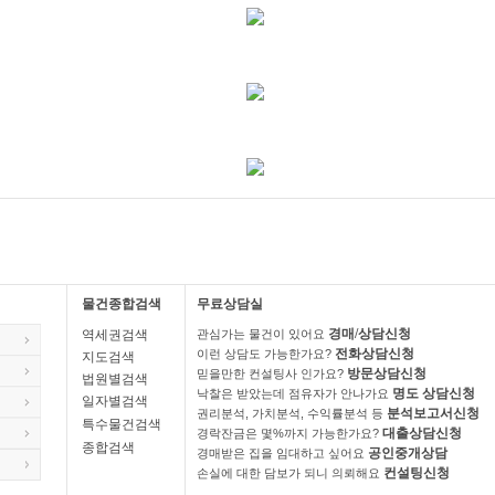
물건종합검색
무료상담실
경매/상담신청
역세권검색
관심가는 물건이 있어요
전화상담신청
이런 상담도 가능한가요?
지도검색
방문상담신청
믿을만한 컨설팅사 인가요?
법원별검색
명도 상담신청
낙찰은 받았는데 점유자가 안나가요
일자별검색
분석보고서신청
권리분석, 가치분석, 수익률분석 등
특수물건검색
대출상담신청
경락잔금은 몇%까지 가능한가요?
종합검색
공인중개상담
경매받은 집을 임대하고 싶어요
컨설팅신청
손실에 대한 담보가 되니 의뢰해요