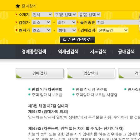
즐겨찾기
소재지
감정가
~
물건종류
최저가
~
경매결과
민법 임대차관련법
민법 전세권 관련법
민사집
주택 임대차보호법
주택임대차보호법 시행령
제
3
편 채권 제
7
절 임대차
제
618
조
(
임대차의 의의
)
임대차는 당사자 일방이 상대방에게 목적물을 사용
,
수익하게 할 것
제
619
조
(
처분능력
,
권한 없는 자의 할 수 있는 단기임대차
)
처분의 능력 또는 권한 없는 자가 임대차를 하는 경우에는 그 임대차
1.
식목
,
채염 또는 석조
,
석회조
,
연와조 및 이와 유사한 건축을 목적