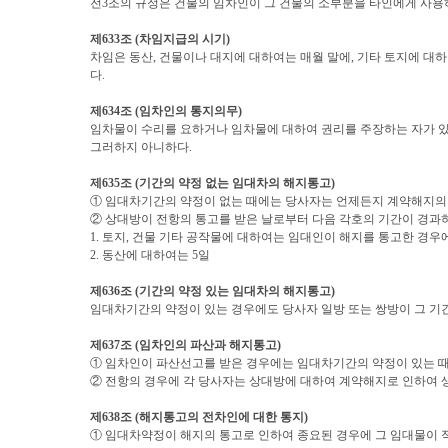
전
3
조의 규정은 건물의 임차인이 그 건물의 소부분을 타인에게 사용
제
633
조
(
차임지급의 시기
)
차임은 동산
,
건물이나 대지에 대하여는 매월 말에
,
기타 토지에 대하
다
.
제
634
조
(
임차인의 통지의무
)
임차물이 수리를 요하거나 임차물에 대하여 권리를 주장하는 자가 있
그러하지 아니하다
.
제
635
조
(
기간의 약정 없는 임대차의 해지통고
)
① 임대차기간의 약정이 없는 때에는 당사자는 언제든지 계약해지의 
② 상대방이 전항의 통고를 받은 날로부터 다음 각호의 기간이 경과
1.
토지
,
건물 기타 공작물에 대하여는 임대인이 해지를 통고한 경우
2.
동산에 대하여는
5
일
제
636
조
(
기간의 약정 있는 임대차의 해지통고
)
임대차기간의 약정이 있는 경우에도 당사자 일방 또는 쌍방이 그 기
제
637
조
(
임차인의 파산과 해지통고
)
① 임차인이 파산선고를 받은 경우에는 임대차기간의 약정이 있는 
② 전항의 경우에 각 당사자는 상대방에 대하여 계약해지로 인하여 
제
638
조
(
해지통고의 전차인에 대한 통지
)
① 임대차약정이 해지의 통고로 인하여 종요된 경우에 그 임대물이