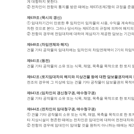
게 대항하지 못한다
.
② 전차인이 전항의 통지를 받은 때에는 제
635
조제
2
항의 규정을 준
제
639
조
(
묵시의 갱신
)
① 임대차기간이 만료한 후 임차인이 임차물의 사용
,
수익을 계속하는
차한 것으로 본다
.
그러나 당사자는 제
635
조의 규정에 의하여 해지의
② 전항의 경우에 전임대차에 대하여 제삼자가 제공한 담보는 기간
제
640
조
(
차임연체와 해지
)
건물 기타 공작물의 임대차에는 임차인의 차임연체액이
2
기의 차임
제
641
조
(
동전
)
건물 기타 공작물의 소유 또는 식목
,
채염
,
목축을 목적으로 한 토지
제
642
조
(
토지임대차의 해지와 지상건물 등에 대한 담보물권자에의
전조의 경우에 그 지상에 있는 건물 기타 공작물이 담보물권의 목적이
제
643
조
(
임차인의 갱신청구권
,
매수청구권
)
건물 기타 공작물의 소유 또는 식목
,
채염
,
목축을 목적으로 한 토지
제
644
조
(
전차인의 임대청구권
,
매수청구권
)
① 건물 기타 공작물의 소유 또는 식목
,
채염
,
목축을 목적으로 한 토
타 지상시설이 현존한 때에는 전차인은 임대인에 대하여 전전대차와 
② 전항의 경우에 임대인이 임대할 것을 원하지 아니하는 때에는 제
2