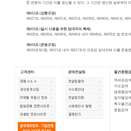
② 전항의 기간은 이를 갱신할 수 있다
.
그 기간은 갱신한 날로부터
1
제
652
조
(
강행규정
)
제
627
조
,
제
628
조
,
제
631
조
,
제
635
조
,
제
638
조
,
제
640
조
,
제
641
조
,
제
6
제
653
조
(
일시 사용을 위한 임대차의 특례
)
제
628
조
,
제
638
조
,
제
640
조
,
제
646
조 내지 제
648
조
,
제
650
조 및 전조
제
654
조
(
준용규정
)
제
610
조제
1
항
,
제
615
조 내지 제
617
조의 규정은 임대차에 이를 준용
고객센터
경매컨설팅
물건종합
역세권검
지도검색
법원별검
일자별검
특수물건
종합검색