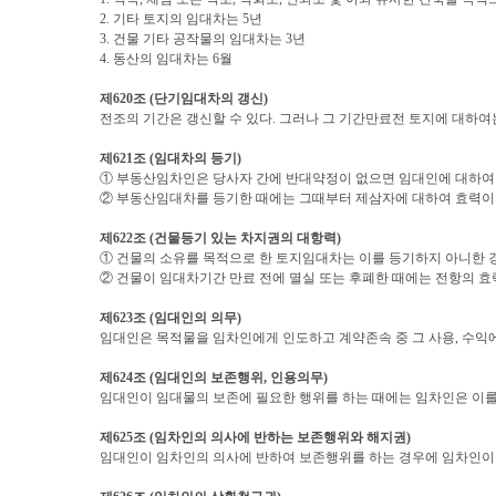
2.
기타 토지의 임대차는
5
년
3.
건물 기타 공작물의 임대차는
3
년
4.
동산의 임대차는
6
월
제
620
조
(
단기임대차의 갱신
)
전조의 기간은 갱신할 수 있다
.
그러나 그 기간만료전 토지에 대하여
제
621
조
(
임대차의 등기
)
① 부동산임차인은 당사자 간에 반대약정이 없으면 임대인에 대하여
② 부동산임대차를 등기한 때에는 그때부터 제삼자에 대하여 효력이
제
622
조
(
건물등기 있는 차지권의 대항력
)
① 건물의 소유를 목적으로 한 토지임대차는 이를 등기하지 아니한 
② 건물이 임대차기간 만료 전에 멸실 또는 후폐한 때에는 전항의 
제
623
조
(
임대인의 의무
)
임대인은 목적물을 임차인에게 인도하고 계약존속 중 그 사용
,
수익에
제
624
조
(
임대인의 보존행위
,
인용의무
)
임대인이 임대물의 보존에 필요한 행위를 하는 때에는 임차인은 이
제
625
조
(
임차인의 의사에 반하는 보존행위와 해지권
)
임대인이 임차인의 의사에 반하여 보존행위를 하는 경우에 임차인이 