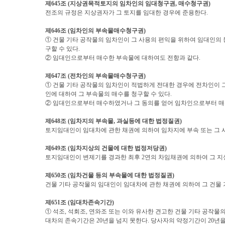
제
645
조
(
지상권목적토지의 임차인의 임대청구권
,
매수청구권
)
전조의 규정은 지상권자가 그 토지를 임대한 경우에 준용한다
.
제
646
조
(
임차인의 부속물매수청구권
)
① 건물 기타 공작물의 임차인이 그 사용의 편익을 위하여 임대인의
구할 수 있다
.
② 임대인으로부터 매수한 부속물에 대하여도 전항과 같다
.
제
647
조
(
전차인의 부속물매수청구권
)
① 건물 기타 공작물의 임차인이 적법하게 전대한 경우에 전차인이 
인에 대하여 그 부속물의 매수를 청구할 수 있다
.
② 임대인으로부터 매수하였거나 그 동의를 얻어 임차인으로부터 매
제
648
조
(
임차지의 부속물
,
과실등에 대한 법정질권
)
토지임대인이 임대차에 관한 채권에 의하여 임차지에 부속 또는 그 
제
649
조
(
임차지상의 건물에 대한 법정저당권
)
토지임대인이 변제기를 경과한 최후
2
연의 차임채권에 의하여 그 지
제
650
조
(
임차건물 등의 부속물에 대한 법정질권
)
건물 기타 공작물의 임대인이 임대차에 관한 채권에 의하여 그 건물
제
651
조
(
임대차존속기간
)
① 석조
,
석회조
,
연와조 또는 이와 유사한 견고한 건물 기타 공작물
대차의 존속기간은
20
년을 넘지 못한다
.
당사자의 약정기간이
20
년을