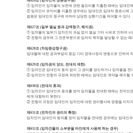
제
626
조
(
임차인의 상환청구권
)
① 임차인이 임차물의 보존에 관한 필요비를 지출한 때에는 임대인에
② 임차인이 유익비를 지출한 경우에는 임대인은 임대차 종료시에 그
법원은 임대인의 청구에 의하여 상당한 상환기간을 허여할 수 있다
.
제
627
조
(
일부 멸실 등과 감액청구
,
해지권
)
① 임차물의 일부가 임차인의 과실 없이 멸실 기타 사유로 인하여 사
② 전항의 경우에 그 잔존부분으로 임차의 목적을 달성할 수 없는 때
제
628
조
(
차임증감청구권
)
임대물에 대한 공과부담의 증감 기타 경제사정의 변동으로 인하여 약
제
629
조
(
임차권의 양도
,
전대의 제한
)
① 임차인은 임대인의 동의 없이 그 권리를 양도하거나 임차물을 전
② 임차인이 전항의 규정에 위반한 때에는 임대인은 계약을 해지할 
제
630
조
(
전대의 효과
)
① 임차인이 임대인의 동의를 얻어 임차물을 전대한 때에는 전차인
에게 대항하지 못한다
.
② 전항의 규정은 임대인의 임차인에 대한 권리행사에 영향을 미치
제
631
조
(
전차인의 권리의 확정
)
임차인이 임대인의 동의를 얻어 임차물을 전대한 경우에는 임대인과
제
632
조
(
임차건물의 소부분을 타인에게 사용케 하는 경우
)