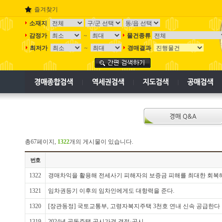
즐겨찾기
소재지
감정가
~
물건종류
최저가
~
경매결과
총67페이지,
1322
개의 게시물이 있습니다.
번호
1322
경매차익을 활용해 전세사기 피해자의 보증금 피해를 최대한 회복
1321
임차권등기 이후의 임차인에게도 대항력을 준다.
1320
[장관동정] 국토교통부, 고령자복지주택 3천호 연내 신속 공급한다
1319
2024년 공동주택 공시가격 결정·공시