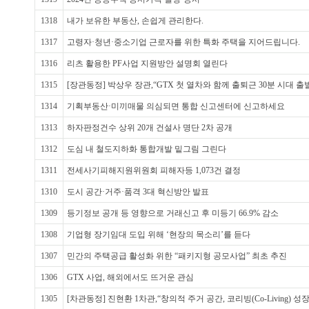
1318
내가 보유한 부동산, 손쉽게 관리한다.
1317
고령자·청년·중소기업 근로자를 위한 특화 주택을 지어드립니다.
1316
리츠 활용한 PF사업 지원방안 설명회 열린다
1315
[장관동정] 박상우 장관,“GTX 첫 열차와 함께 출퇴근 30분 시대 출
1314
기획부동산·미끼매물 의심되면 통합 신고센터에 신고하세요
1313
하자판정건수 상위 20개 건설사 명단 2차 공개
1312
도심 내 철도지하화 통합개발 밑그림 그린다
1311
전세사기피해지원위원회 피해자등 1,073건 결정
1310
도시 공간·거주·품격 3대 혁신방안 발표
1309
등기정보 공개 등 영향으로 거래신고 후 미등기 66.9% 감소
1308
기업형 장기임대 도입 위해 ‘현장의 목소리’를 듣다
1307
민간의 주택공급 활성화 위한 “패키지형 공모사업” 최초 추진
1306
GTX 사업, 해외에서도 뜨거운 관심
1305
[차관동정] 진현환 1차관,“창의적 주거 공간, 코리빙(Co-Living) 성